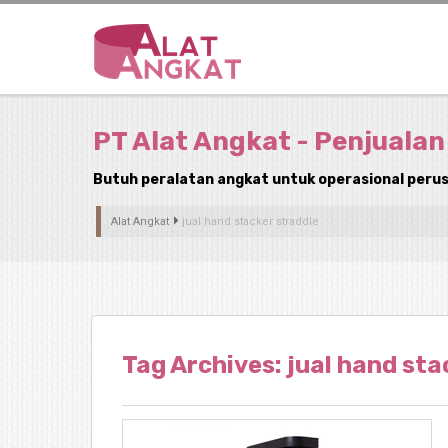
PT Alat Angkat - Penjualan
Butuh peralatan angkat untuk operasional perus
Alat Angkat
jual hand stacker straddle
Tag Archives: jual hand sta