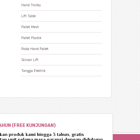
Hand Trolley
Lift Table
Pallet Mesh
Pallet Plastik
Roda Hand Pallet
Scissor Lift
Tangga Elektrik
TAHUN (FREE KUNJUNGAN)
an produk kami hingga 3 tahun, gratis
tan unit selama masa garansi dengan didukung