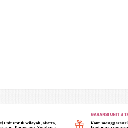
GARANSI UNIT 3 
unit untuk wilayah Jakarta,
Kami menggaransik
ikarang, Karawang, Surabaya
kunjungan perawa