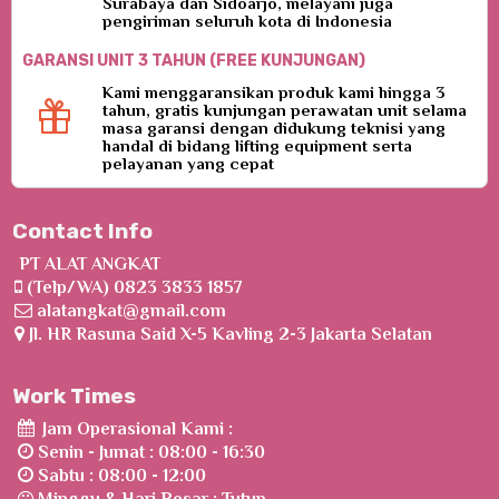
Surabaya dan Sidoarjo, melayani juga
pengiriman seluruh kota di Indonesia
GARANSI UNIT 3 TAHUN (FREE KUNJUNGAN)
Kami menggaransikan produk kami hingga 3
tahun, gratis kunjungan perawatan unit selama
masa garansi dengan didukung teknisi yang
handal di bidang lifting equipment serta
pelayanan yang cepat
Contact Info
PT ALAT ANGKAT
(Telp/WA) 0823 3833 1857
alatangkat@gmail.com
Jl. HR Rasuna Said X-5 Kavling 2-3 Jakarta Selatan
Work Times
Jam Operasional Kami :
Senin - Jumat : 08:00 - 16:30
Sabtu : 08:00 - 12:00
Minggu & Hari Besar : Tutup