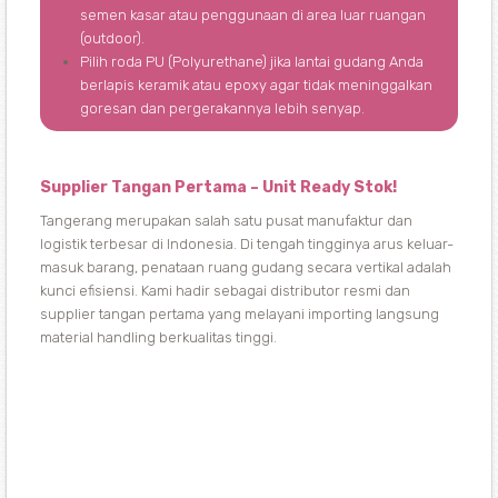
semen kasar atau penggunaan di area luar ruangan
(outdoor).
Pilih roda PU (Polyurethane) jika lantai gudang Anda
berlapis keramik atau epoxy agar tidak meninggalkan
goresan dan pergerakannya lebih senyap.
Supplier Tangan Pertama – Unit Ready Stok!
Tangerang merupakan salah satu pusat manufaktur dan
logistik terbesar di Indonesia. Di tengah tingginya arus keluar-
masuk barang, penataan ruang gudang secara vertikal adalah
kunci efisiensi. Kami hadir sebagai distributor resmi dan
supplier tangan pertama yang melayani importing langsung
material handling berkualitas tinggi.