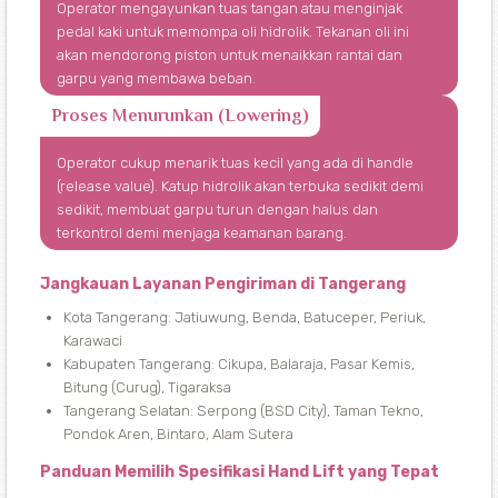
Operator mengayunkan tuas tangan atau menginjak
pedal kaki untuk memompa oli hidrolik. Tekanan oli ini
akan mendorong piston untuk menaikkan rantai dan
garpu yang membawa beban.
Proses Menurunkan (Lowering)
Operator cukup menarik tuas kecil yang ada di handle
(release value). Katup hidrolik akan terbuka sedikit demi
sedikit, membuat garpu turun dengan halus dan
terkontrol demi menjaga keamanan barang.
Jangkauan Layanan Pengiriman di Tangerang
Kota Tangerang: Jatiuwung, Benda, Batuceper, Periuk,
Karawaci
Kabupaten Tangerang: Cikupa, Balaraja, Pasar Kemis,
Bitung (Curug), Tigaraksa
Tangerang Selatan: Serpong (BSD City), Taman Tekno,
Pondok Aren, Bintaro, Alam Sutera
Panduan Memilih Spesifikasi Hand Lift yang Tepat