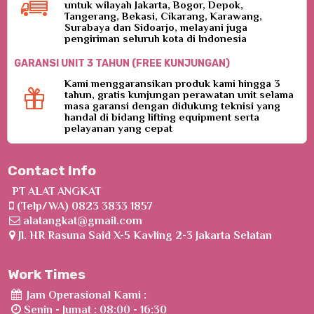
untuk wilayah Jakarta, Bogor, Depok,
Tangerang, Bekasi, Cikarang, Karawang,
Surabaya dan Sidoarjo, melayani juga
pengiriman seluruh kota di Indonesia
GARANSI UNIT 3 TAHUN (FREE KUNJUNGAN)
Kami menggaransikan produk kami hingga 3
tahun, gratis kunjungan perawatan unit selama
masa garansi dengan didukung teknisi yang
handal di bidang lifting equipment serta
pelayanan yang cepat
Contact Info
PT ALAT ANGKAT
(Telp/WA) 0823 3833 1857
alatangkat@gmail.com
Jl. HR Rasuna Said X-5 Kavling 2-3 Jakarta Selatan
Work Times
Jam Operasional Kami :
Senin - Jumat : 08:00 - 16:30