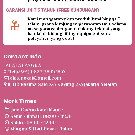
GARANSI UNIT 3 TAHUN (FREE KUNJUNGAN)
Kami menggaransikan produk kami hingga 3
tahun, gratis kunjungan perawatan unit selama
masa garansi dengan didukung teknisi yang
handal di bidang lifting equipment serta
pelayanan yang cepat
Contact Info
PT ALAT ANGKAT
(Telp/WA) 0823 3833 1857
alatangkat@gmail.com
Jl. HR Rasuna Said X-5 Kavling 2-3 Jakarta Selatan
Work Times
Jam Operasional Kami :
Senin - Jumat : 08:00 - 16:30
Sabtu : 08:00 - 12:00
Minggu & Hari Besar : Tutup